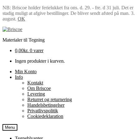
NB: Briscoe holder ferielukket fra ons. d. 29. - fre. d 31 juli. Det er
stadig muligt at afgive bestillinger. De bliver sendt afsted på man. 3.
august.
OK
Spring
Spring
til
til
Materialer til Tegning
navigation
indhold
0,00
kr.
0 varer
Ingen produkter i kurven.
Min Konto
Info
Kontakt
Om Briscoe
Levering
Returret og returnering
Handels­betingelser
Privatlivspolitik
Cookiedeklaration
Menu
Tegneblyanter