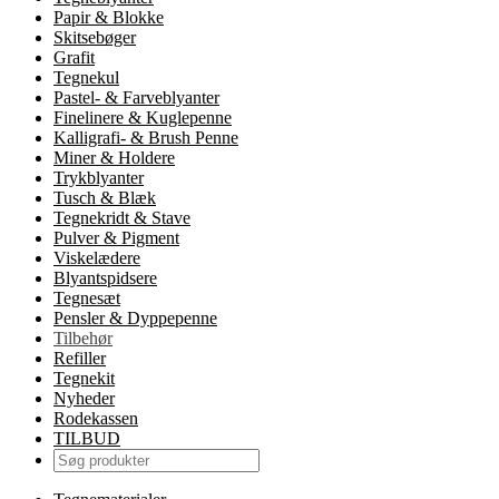
Papir & Blokke
Skitsebøger
Grafit
Tegnekul
Pastel- & Farveblyanter
Finelinere & Kuglepenne
Kalligrafi- & Brush Penne
Miner & Holdere
Trykblyanter
Tusch & Blæk
Tegnekridt & Stave
Pulver & Pigment
Viskelædere
Blyantspidsere
Tegnesæt
Pensler & Dyppepenne
Tilbehør
Refiller
Tegnekit
Nyheder
Rodekassen
TILBUD