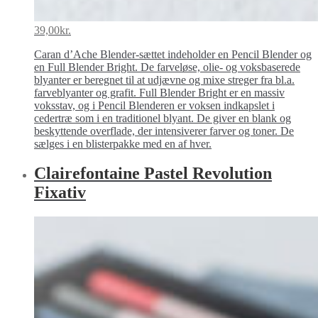
39,00
kr.
Caran d’Ache Blender-sættet indeholder en Pencil Blender og
en Full Blender Bright. De farveløse, olie- og voksbaserede
blyanter er beregnet til at udjævne og mixe streger fra bl.a.
farveblyanter og grafit. Full Blender Bright er en massiv
voksstav, og i Pencil Blenderen er voksen indkapslet i
cedertræ som i en traditionel blyant. De giver en blank og
beskyttende overflade, der intensiverer farver og toner. De
sælges i en blisterpakke med en af hver.
Clairefontaine Pastel Revolution
Fixativ