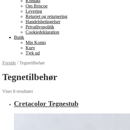
Kontakt
Om Briscoe
Levering
Returret og returnering
Handels­betingelser
Privatlivspolitik
Cookiedeklaration
Butik
Min Konto
Kurv
Tjek ud
Forside
/
Tegnetilbehør
Tegnetilbehør
Viser 8 resultater
Cretacolor Tegnestub