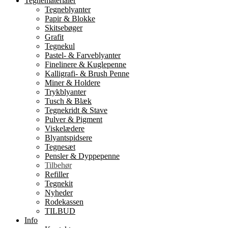
Tegnematerialer
Tegneblyanter
Papir & Blokke
Skitsebøger
Grafit
Tegnekul
Pastel- & Farveblyanter
Finelinere & Kuglepenne
Kalligrafi- & Brush Penne
Miner & Holdere
Trykblyanter
Tusch & Blæk
Tegnekridt & Stave
Pulver & Pigment
Viskelædere
Blyantspidsere
Tegnesæt
Pensler & Dyppepenne
Tilbehør
Refiller
Tegnekit
Nyheder
Rodekassen
TILBUD
Info