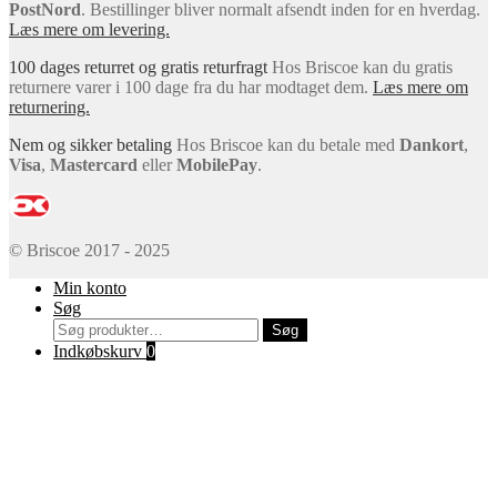
PostNord
. Bestillinger bliver normalt afsendt inden for en hverdag.
Læs mere om levering.
100 dages returret og gratis returfragt
Hos Briscoe kan du gratis
returnere varer i 100 dage fra du har modtaget dem.
Læs mere om
returnering.
Nem og sikker betaling
Hos Briscoe kan du betale med
Dankort
,
Visa
,
Mastercard
eller
MobilePay
.
© Briscoe 2017 - 2025
Min konto
Søg
Søg
Søg
efter:
Indkøbskurv
0