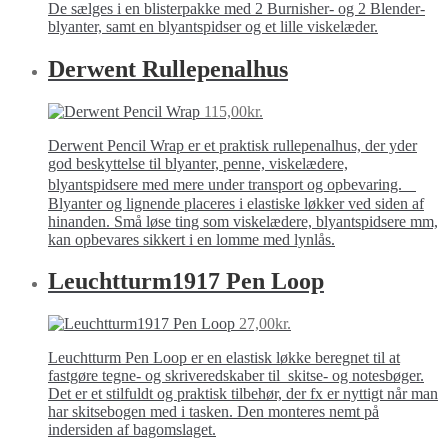
De sælges i en blisterpakke med 2 Burnisher- og 2 Blender-
blyanter, samt en blyantspidser og et lille viskelæder.
Derwent Rullepenalhus
115,00
kr.
Derwent Pencil Wrap er et praktisk rullepenalhus, der yder
god beskyttelse til blyanter, penne, viskelædere,
blyantspidsere med mere under transport og opbevaring.
Blyanter og lignende placeres i elastiske løkker ved siden af
hinanden. Små løse ting som viskelædere, blyantspidsere mm,
kan opbevares sikkert i en lomme med lynlås.
Leuchtturm1917 Pen Loop
27,00
kr.
Leuchtturm Pen Loop er en elastisk løkke beregnet til at
fastgøre tegne- og skriveredskaber til skitse- og notesbøger.
Det er et stilfuldt og praktisk tilbehør, der fx er nyttigt når man
har skitsebogen med i tasken. Den monteres nemt på
indersiden af bagomslaget.