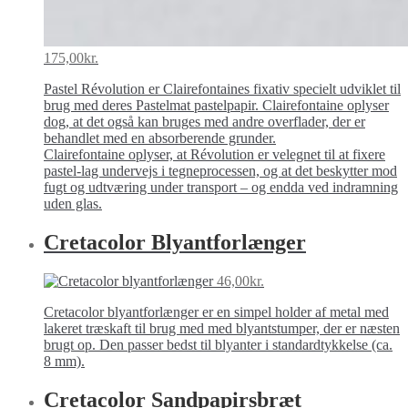
175,00
kr.
Pastel Révolution er Clairefontaines fixativ specielt udviklet til
brug med deres Pastelmat pastelpapir. Clairefontaine oplyser
dog, at det også kan bruges med andre overflader, der er
behandlet med en absorberende grunder.
Clairefontaine oplyser, at Révolution er velegnet til at fixere
pastel-lag undervejs i tegneprocessen, og at det beskytter mod
fugt og udtværing under transport – og endda ved indramning
uden glas.
Cretacolor Blyantforlænger
46,00
kr.
Cretacolor blyantforlænger er en simpel holder af metal med
lakeret træskaft til brug med med blyantstumper, der er næsten
brugt op. Den passer bedst til blyanter i standardtykkelse (ca.
8 mm).
Cretacolor Sandpapirs­bræt