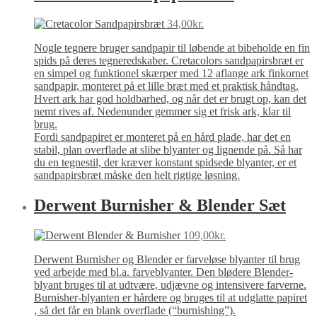
34,00
kr.
Nogle tegnere bruger sandpapir til løbende at bibeholde en fin
spids på deres tegneredskaber. Cretacolors sandpapirsbræt er
en simpel og funktionel skærper med 12 aflange ark finkornet
sandpapir, monteret på et lille bræt med et praktisk håndtag.
Hvert ark har god holdbarhed, og når det er brugt op, kan det
nemt rives af. Nedenunder gemmer sig et frisk ark, klar til
brug.
Fordi sandpapiret er monteret på en hård plade, har det en
stabil, plan overflade at slibe blyanter og lignende på. Så har
du en tegnestil, der kræver konstant spidsede blyanter, er et
sandpapirsbræt måske den helt rigtige løsning.
Derwent Burnisher & Blender Sæt
109,00
kr.
Derwent Burnisher og Blender er farveløse blyanter til brug
ved arbejde med bl.a. farveblyanter. Den blødere Blender-
blyant bruges til at udtvære, udjævne og intensivere farverne.
Burnisher-blyanten er hårdere og bruges til at udglatte papiret
, så det får en blank overflade (“burnishing”).