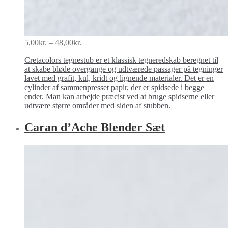
Prisinterval:
5,00
kr.
–
48,00
kr.
5,00kr.
Cretacolors tegnestub er et klassisk tegneredskab beregnet til
til
at skabe bløde overgange og udtværede passager på tegninger
48,00kr.
lavet med grafit, kul, kridt og lignende materialer. Det er en
cylinder af sammenpresset papir, der er spidsede i begge
ender. Man kan arbejde præcist ved at bruge spidserne eller
udtvære større områder med siden af stubben.
Caran d’Ache Blender Sæt