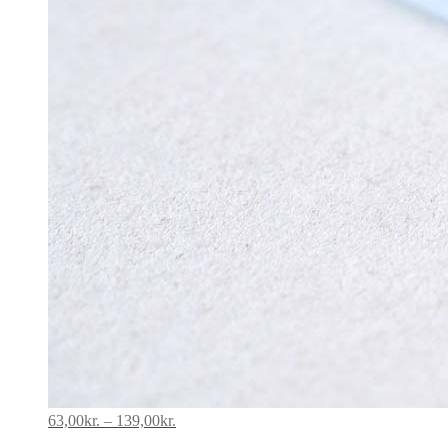
Prisinterval:
63,00
kr.
–
139,00
kr.
63,00kr.