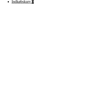
efter:
Indkøbskurv
0