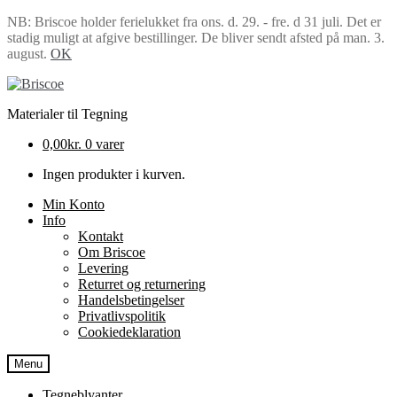
NB: Briscoe holder ferielukket fra ons. d. 29. - fre. d 31 juli. Det er
stadig muligt at afgive bestillinger. De bliver sendt afsted på man. 3.
august.
OK
Spring
Spring
til
til
Materialer til Tegning
navigation
indhold
0,00
kr.
0 varer
Ingen produkter i kurven.
Min Konto
Info
Kontakt
Om Briscoe
Levering
Returret og returnering
Handels­betingelser
Privatlivspolitik
Cookiedeklaration
Menu
Tegneblyanter