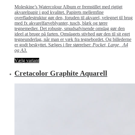
164,00kr.
Moleskine’s Watercolour Album er fremstillet med rigtigt
til
akvarelpapir i god kvalitet. Papirets mellemfine
339,00kr.
overfladestruktur gør den, foruden til akvarel, velegnet til brug
med fx akvarelfarveblyanter, tusch, blæk og tørre
tegnemedier. Det robuste, smudsafvisende omslag gør den
ideel at bruge på farten. Omslagets stivhed gør den til sit eget
tegneunderlag, når man er væk fra tegnebordet. Og billederne
er godt beskyttet. Sælges i fire størrelser:
Pocket, Large, A4
og A3.
Dette
Vælg variant
vare
har
Cretacolor Graphite Aquarell
flere
varianter.
Mulighederne
kan
vælges
på
varesiden