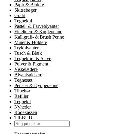
Papir & Blokke
Skitsebøger
Grafit
Tegnekul
Pastel- & Farveblyanter
Finelinere & Kuglepenne
Kalligrafi- & Brush Penne
Miner & Holdere
Trykblyanter
Tusch & Blæk
Tegnekridt & Stave
Pulver & Pigment
Viskelædere
Blyantspidsere
Tegnesæt
Pensler & Dyppepenne
Tilbehør
Refiller
Tegnekit
Nyheder
Rodekassen
TILBUD