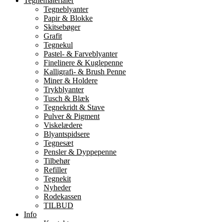
Tegnematerialer
Tegneblyanter
Papir & Blokke
Skitsebøger
Grafit
Tegnekul
Pastel- & Farveblyanter
Finelinere & Kuglepenne
Kalligrafi- & Brush Penne
Miner & Holdere
Trykblyanter
Tusch & Blæk
Tegnekridt & Stave
Pulver & Pigment
Viskelædere
Blyantspidsere
Tegnesæt
Pensler & Dyppepenne
Tilbehør
Refiller
Tegnekit
Nyheder
Rodekassen
TILBUD
Info