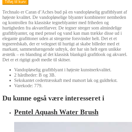
Tilføj til kurv
Technalo
antal
Technalo er Caran d’Aches bud på en vandopløselig grafitblyant af
højeste kvalitet. De vandopløselige blyanter kombinerer nemheden
og kontrollen fra klassiske tegneblyanter med friheden og
hurtigheden fra akvarelfarver. De tegner streger som almindelige
grafitblyanter, og med pensel og vand kan man trække disse ud i
elegante grafittoner uden at stregerne forsvinder helt. Det et et
tegneredskab, der er velegnet til hurtigt at skabe billeder med et
markant, sammenhængende udtryk, der har sin helt egen unikke
æstetik – en blanding af det klassisk blankgrå grafitlook og akvarel.
Det er et rigtigt godt medie til skitser.
Vandopløselig grafitblyant i højeste kunstnerkvalitet.
2 hårdheder: B og 3B.
Sekskantet cedertræsskaft med matsort lak og guldtekst.
Varekode: 779.
Du kunne også være interesseret i
Pentel Aquash Water Brush