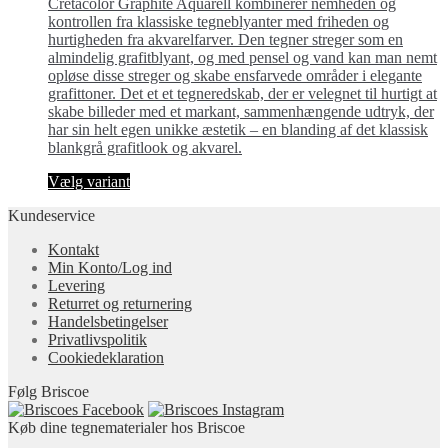
Cretacolor Graphite Aquarell kombinerer nemheden og
kontrollen fra klassiske tegneblyanter med friheden og
hurtigheden fra akvarelfarver. Den tegner streger som en
almindelig grafitblyant, og med pensel og vand kan man nemt
opløse disse streger og skabe ensfarvede områder i elegante
grafittoner. Det et et tegneredskab, der er velegnet til hurtigt at
skabe billeder med et markant, sammenhængende udtryk, der
har sin helt egen unikke æstetik – en blanding af det klassisk
blankgrå grafitlook og akvarel.
Dette
Vælg variant
vare
Kundeservice
har
flere
Kontakt
varianter.
Min Konto/Log ind
Mulighederne
Levering
kan
Returret og returnering
vælges
Handels­betingelser
på
Privatlivspolitik
varesiden
Cookiedeklaration
Følg Briscoe
Køb dine tegnematerialer hos Briscoe