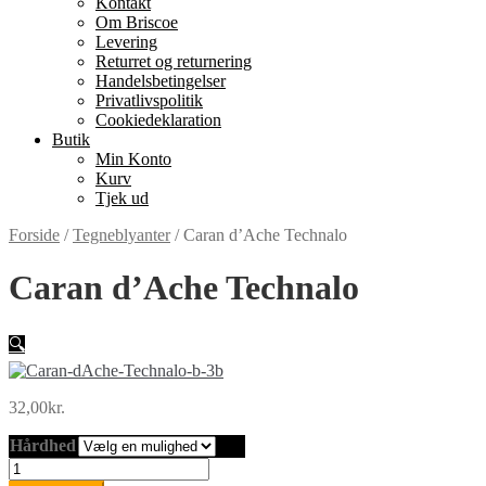
Kontakt
Om Briscoe
Levering
Returret og returnering
Handels­betingelser
Privatlivspolitik
Cookiedeklaration
Butik
Min Konto
Kurv
Tjek ud
Forside
/
Tegneblyanter
/
Caran d’Ache Technalo
Caran d’Ache Technalo
🔍
32,00
kr.
Hårdhed
Caran
d'Ache