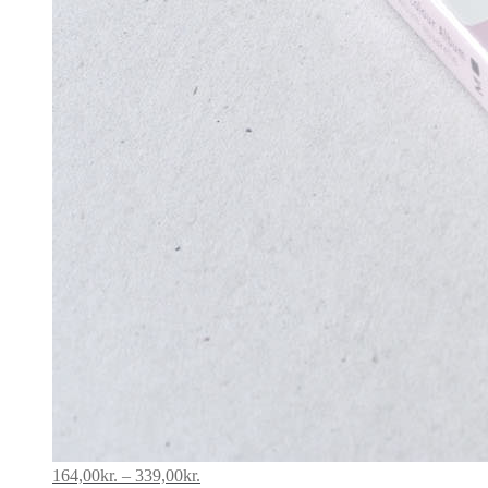
Prisinterval:
164,00
kr.
–
339,00
kr.