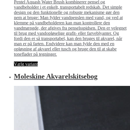
Pentel Aquash Water Brush kombinerer pensel og
til
vandbeholder i et enkelt, transportabelt redskab. Det simple
139,00kr.
design og den funktionelle og robuste mekanisme gør den
nem at bruge: Man fylder vandpenslen med vand, og ved at
klemme på vandbeholderen kan man kontrollere den
vandmængde, der afgives fra penselsspidsen. Den er velegnet
til brug med vandopløselige grafit- eller farveblyanter. Og
fordi den er så transportabel, kan den bruges til akvarel, når
man er på farten. Endvidere kan man fylde den med en
opløsning af akvarel eller tusch og bruge den til at skabe
toneflader på tegninger.
Dette
Vælg variant
vare
har
Moleskine Akvarel­skitsebog
flere
varianter.
Mulighederne
kan
vælges
på
varesiden