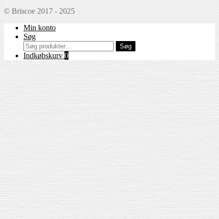
© Briscoe 2017 - 2025
Min konto
Søg
Søg
Søg
efter:
Indkøbskurv
0