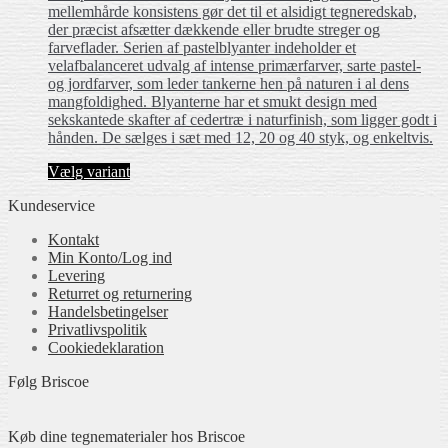
mellemhårde konsistens gør det til et alsidigt tegneredskab,
der præcist afsætter dækkende eller brudte streger og
farveflader. Serien af pastelblyanter indeholder et
velafbalanceret udvalg af intense primærfarver, sarte pastel-
og jordfarver, som leder tankerne hen på naturen i al dens
mangfoldighed. Blyanterne har et smukt design med
sekskantede skafter af cedertræ i naturfinish, som ligger godt i
hånden. De sælges i sæt med 12, 20 og 40 styk, og enkeltvis.
Dette
Vælg variant
vare
Kundeservice
har
flere
Kontakt
varianter.
Min Konto/Log ind
Mulighederne
Levering
kan
Returret og returnering
vælges
Handels­betingelser
på
Privatlivspolitik
varesiden
Cookiedeklaration
Følg Briscoe
Køb dine tegnematerialer hos Briscoe