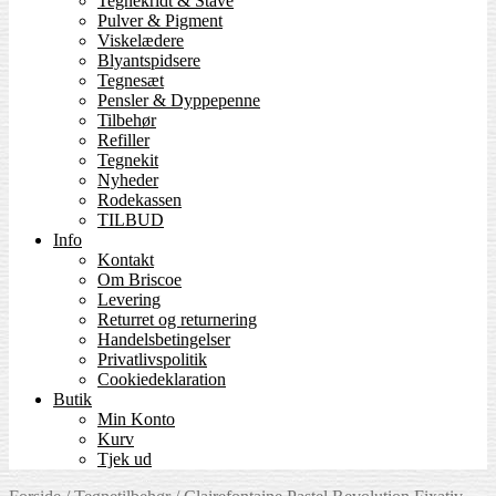
Tegnekridt & Stave
Pulver & Pigment
Viskelædere
Blyantspidsere
Tegnesæt
Pensler & Dyppepenne
Tilbehør
Refiller
Tegnekit
Nyheder
Rodekassen
TILBUD
Info
Kontakt
Om Briscoe
Levering
Returret og returnering
Handels­betingelser
Privatlivspolitik
Cookiedeklaration
Butik
Min Konto
Kurv
Tjek ud