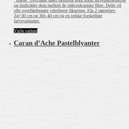
“filtede” overflade tager ekstremt godt imod farvepigmenterne
og fastholder dem mellem de mikroskopiske fibre. Dette vil
ofte overflødiggøre yderligere fiksering. Fås 2 størrelser:
24×30 cm og 30x 40 cm og en række forskellige
farvevarianter.
Dette
Vælg variant
vare
har
Caran d’Ache Pastelblyanter
flere
varianter.
Mulighederne
kan
vælges
på
varesiden