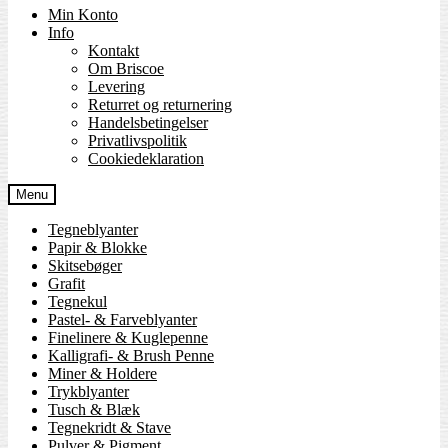
Min Konto
Info
Kontakt
Om Briscoe
Levering
Returret og returnering
Handels­betingelser
Privatlivspolitik
Cookiedeklaration
Menu
Tegneblyanter
Papir & Blokke
Skitsebøger
Grafit
Tegnekul
Pastel- & Farveblyanter
Finelinere & Kuglepenne
Kalligrafi- & Brush Penne
Miner & Holdere
Trykblyanter
Tusch & Blæk
Tegnekridt & Stave
Pulver & Pigment