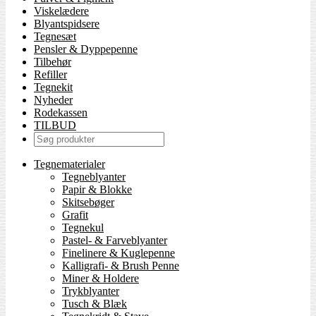
Viskelædere
Blyantspidsere
Tegnesæt
Pensler & Dyppepenne
Tilbehør
Refiller
Tegnekit
Nyheder
Rodekassen
TILBUD
Tegnematerialer
Tegneblyanter
Papir & Blokke
Skitsebøger
Grafit
Tegnekul
Pastel- & Farveblyanter
Finelinere & Kuglepenne
Kalligrafi- & Brush Penne
Miner & Holdere
Trykblyanter
Tusch & Blæk