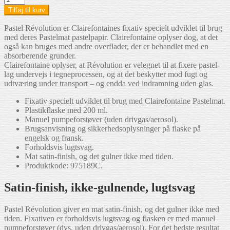
Pastel
Tilføj til kurv
Revolution
Fixativ
Pastel Révolution er Clairefontaines fixativ specielt udviklet til brug
antal
med deres Pastelmat pastelpapir. Clairefontaine oplyser dog, at det
også kan bruges med andre overflader, der er behandlet med en
absorberende grunder.
Clairefontaine oplyser, at Révolution er velegnet til at fixere pastel-
lag undervejs i tegneprocessen, og at det beskytter mod fugt og
udtværing under transport – og endda ved indramning uden glas.
Fixativ specielt udviklet til brug med Clairefontaine Pastelmat.
Plastikflaske med 200 ml.
Manuel pumpeforstøver (uden drivgas/aerosol).
Brugsanvisning og sikkerhedsoplysninger på flaske på
engelsk og fransk.
Forholdsvis lugtsvag.
Mat satin-finish, og det gulner ikke med tiden.
Produktkode: 975189C.
Satin-finish, ikke-gulnende, lugtsvag
Pastel Révolution giver en mat satin-finish, og det gulner ikke med
tiden. Fixativen er forholdsvis lugtsvag og flasken er med manuel
pumpeforstøver (dvs. uden drivgas/aerosol). For det bedste resultat