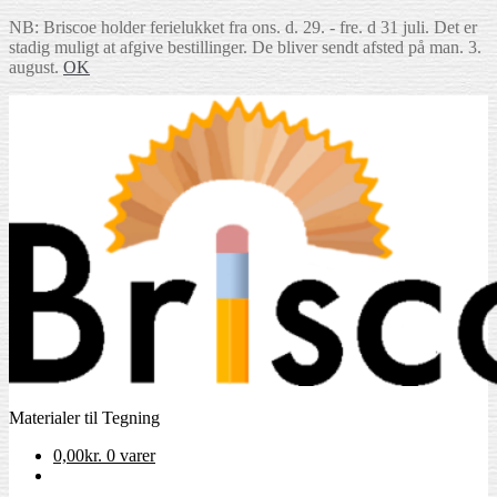
NB: Briscoe holder ferielukket fra ons. d. 29. - fre. d 31 juli. Det er
stadig muligt at afgive bestillinger. De bliver sendt afsted på man. 3.
august.
OK
Spring
Spring
til
til
navigation
indhold
Materialer til Tegning
0,00
kr.
0 varer