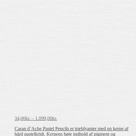
Prisinterval:
34,00
kr.
–
1.099,00
kr.
34,00kr.
Caran d’Ache Pastel Pencils er træblyanter med en kerne af
til
hård pastelkridt. Kernens høje indhold af pigment og
1.099,00kr.