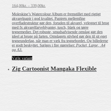
Prisinterval:
164,00
kr.
–
339,00
kr.
164,00kr.
Moleskine’s Watercolour Album er fremstillet med rigtigt
til
akvarelpapir i god kvalitet. Papirets mellemfine
339,00kr.
overfladestruktur gør den, foruden til akvarel, velegnet til brug
med fx akvarelfarveblyanter, tusch, blæk og tørre
tegnemedier. Det robuste, smudsafvisende omslag gør den
ideel at bruge på farten. Omslagets stivhed gør den til sit eget
tegneunderlag, når man er væk fra tegnebordet. Og billederne
er godt beskyttet. Sælges i fire størrelser:
Pocket, Large, A4
og A3.
Dette
Vælg variant
vare
har
Zig Car­toonist Mangaka Flexible
flere
varianter.
Mulighederne
kan
vælges
på
varesiden