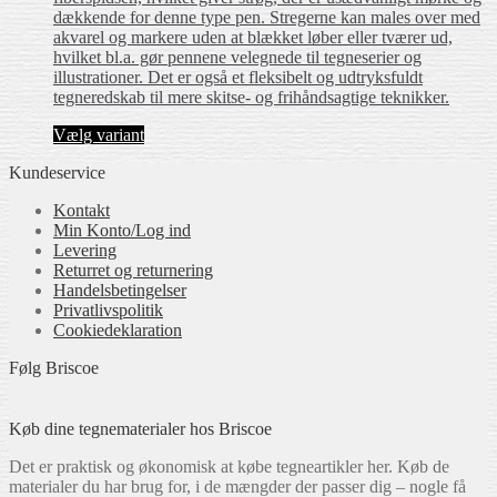
dækkende for denne type pen. Stregerne kan males over med
akvarel og markere uden at blækket løber eller tværer ud,
hvilket bl.a. gør pennene velegnede til tegneserier og
illustrationer. Det er også et fleksibelt og udtryksfuldt
tegneredskab til mere skitse- og frihåndsagtige teknikker.
Dette
Vælg variant
vare
Kundeservice
har
flere
Kontakt
varianter.
Min Konto/Log ind
Mulighederne
Levering
kan
Returret og returnering
vælges
Handels­betingelser
på
Privatlivspolitik
varesiden
Cookiedeklaration
Følg Briscoe
Køb dine tegnematerialer hos Briscoe
Det er praktisk og økonomisk at købe tegneartikler her. Køb de
materialer du har brug for, i de mængder der passer dig – nogle få