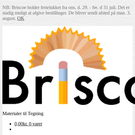
NB: Briscoe holder ferielukket fra ons. d. 29. - fre. d 31 juli. Det er
stadig muligt at afgive bestillinger. De bliver sendt afsted på man. 3.
august.
OK
Spring
Spring
til
til
navigation
indhold
Materialer til Tegning
0,00
kr.
0 varer