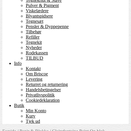
Tegnekridt & Stave
Pulver & Pigment
Viskelædere
Blyantspidsere
Tegnesæt
Pensler & Dyppepenne
Tilbehør
Refiller
Tegnekit
Nyheder
Rodekassen
TILBUD
Info
Kontakt
Om Briscoe
Levering
Returret og returnering
Handels­betingelser
Privatlivspolitik
Cookiedeklaration
Butik
Min Konto
Kurv
Tjek ud