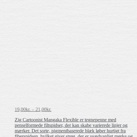
Prisinterval:
19,00
kr.
–
21,00
kr.
19,00kr.
Zig Cartoonist Mangaka Flexible er tegnepenne med
til
penselformede filtspidser, der kan skabe varierede linjer og
21,00kr.
mærker. Det sorte, pigmentbaserede blæk løber hurtigt fra
fiberspidsen, hvilket giver strøg, der er usædvanligt mørke og