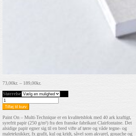
Prisinterval:
73,00
kr.
–
189,00
kr.
73,00kr.
Størrelse
til
189,00kr.
Claire­
fontaine
Tilføj til kurv
Paint
On
Paint On – Multi-Technique er en kvalitetsblok med 40 ark kraftigt,
blok
syrefrit papir (250 g/m²) fra den franske fabrikant Clairfontaine. Det
antal
alsidige papir egner sig til en bred vifte af tørre og våde tegne- og
maleteknikker, fx grafit, kul og kridt, såvel som akvarel, gouache og