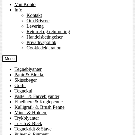
Min Konto
Info
Kontakt
Om Briscoe
Levering
Returret og returnering
Handels­betingelser
Privatlivspolitik
Cookiedeklaration
Menu
Tegneblyanter
Papir & Blokke
Skitsebøger
Grafit
Tegnekul
Pastel- & Farveblyanter
Finelinere & Kuglepenne
Kalligrafi- & Brush Penne
Miner & Holdere
Trykblyanter
Tusch & Blæk
Tegnekridt & Stave
Pulver & Pigment