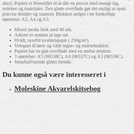
akryl. Papiret er fremstillet til at tåle en proces med mange lag,
rettelser og materialer. Den glatte overflade gør det muligt at opnå
præcise detaljer og nuancer. Blokken sælges i tre forskellige
størrelser: A5, A4 og A3.
Mixed media blok med 40 ark.
Arkene er nemme at tage ud.
Hvidt, syrefrit kvalitetspapir ( 250g/m²).
Velegnet til tørre og våde tegne- og maleteknikker.
Papiret har en glat overflade med en anelse struktur.
3 størrelser: A5 (96538C), A4 (96537C) og A3 (96536C).
Smudsafvisende glittet forside.
Du kunne også være interesseret i
Moleskine Akvarel­skitsebog