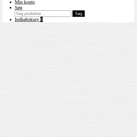
Min konto
Søg
Søg
Søg
efter:
Indkøbskurv
0