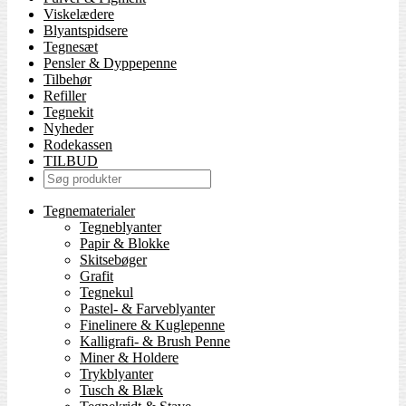
Viskelædere
Blyantspidsere
Tegnesæt
Pensler & Dyppepenne
Tilbehør
Refiller
Tegnekit
Nyheder
Rodekassen
TILBUD
Tegnematerialer
Tegneblyanter
Papir & Blokke
Skitsebøger
Grafit
Tegnekul
Pastel- & Farveblyanter
Finelinere & Kuglepenne
Kalligrafi- & Brush Penne
Miner & Holdere
Trykblyanter
Tusch & Blæk