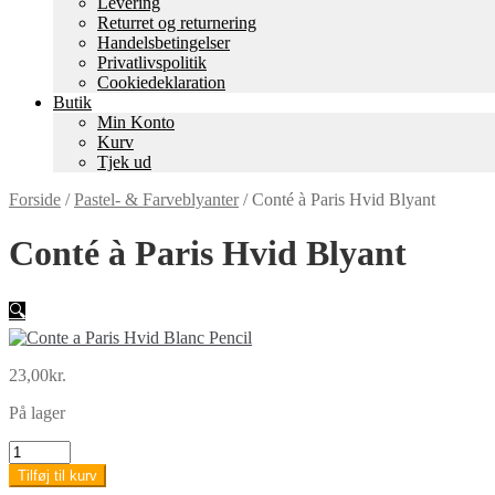
Levering
Returret og returnering
Handels­betingelser
Privatlivspolitik
Cookiedeklaration
Butik
Min Konto
Kurv
Tjek ud
Forside
/
Pastel- & Farveblyanter
/
Conté à Paris Hvid Blyant
Conté à Paris Hvid Blyant
🔍
23,00
kr.
På lager
Conté
à
Tilføj til kurv
Paris