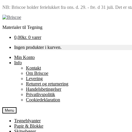
NB: Briscoe holder ferielukket fra ons. d. 29. - fre. d 31 juli. Det er s
Spring
Spring
til
til
Materialer til Tegning
navigation
indhold
0,00
kr.
0 varer
Ingen produkter i kurven.
Min Konto
Info
Kontakt
Om Briscoe
Levering
Returret og returnering
Handels­betingelser
Privatlivspolitik
Cookiedeklaration
Menu
Tegneblyanter
Papir & Blokke
Skitsebøger