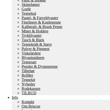
Papir & Blokke
Skitsebøger
Grafit
Tegnekul
Pastel- & Farveblyanter
Finelinere & Kuglepenne
Kalligrafi- & Brush Penne
Miner & Holdere
Trykblyanter
Tusch & Blæk
Tegnekridt & Stave
Pulver & Pigment
Viskelædere
Blyantspidsere
Tegnesæt
Pensler & Dyppepenne
Tilbehør
Refiller
Tegnekit
Nyheder
Rodekassen
TILBUD
Info
Kontakt
Om Briscoe