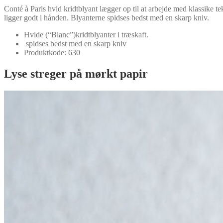
Hvid
Conté à Paris hvid kridtblyant lægger op til at arbejde med klassike te
Blyant
ligger godt i hånden. Blyanterne spidses bedst med en skarp kniv.
antal
Hvide (“Blanc”)kridtblyanter i træskaft.
spidses bedst med en skarp kniv
Produktkode: 630
Lyse streger på mørkt papir