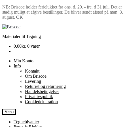
NB: Briscoe holder ferielukket fra ons. d. 29. - fre. d 31 juli. Det er
stadig muligt at afgive bestillinger. De bliver sendt afsted på man. 3.
august.
OK
Spring
Spring
til
til
Materialer til Tegning
navigation
indhold
0,00
kr.
0 varer
Min Konto
Info
Kontakt
Om Briscoe
Levering
Returret og returnering
Handels­betingelser
Privatlivspolitik
Cookiedeklaration
Menu
Tegneblyanter
Papir & Blokke