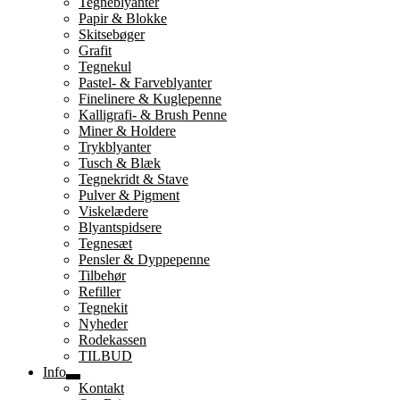
Tegneblyanter
undermenu
Papir & Blokke
Skitsebøger
Grafit
Tegnekul
Pastel- & Farveblyanter
Finelinere & Kuglepenne
Kalligrafi- & Brush Penne
Miner & Holdere
Trykblyanter
Tusch & Blæk
Tegnekridt & Stave
Pulver & Pigment
Viskelædere
Blyantspidsere
Tegnesæt
Pensler & Dyppepenne
Tilbehør
Refiller
Tegnekit
Nyheder
Rodekassen
TILBUD
Info
Udfold
Kontakt
undermenu