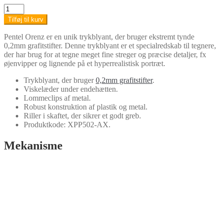
Pentel
Orenz
Tilføj til kurv
trykblyant
-
Pentel Orenz er en unik trykblyant, der bruger ekstremt tynde
0,2mm
0,2mm grafitstifter. Denne trykblyant er et specialredskab til tegnere,
antal
der har brug for at tegne meget fine streger og præcise detaljer, fx
øjenvipper og lignende på et hyperrealistisk portræt.
Trykblyant, der bruger
0,2mm grafitstifter
.
Viskelæder under endehætten.
Lommeclips af metal.
Robust konstruktion af plastik og metal.
Riller i skaftet, der sikrer et godt greb.
Produktkode: XPP502-AX.
Mekanisme