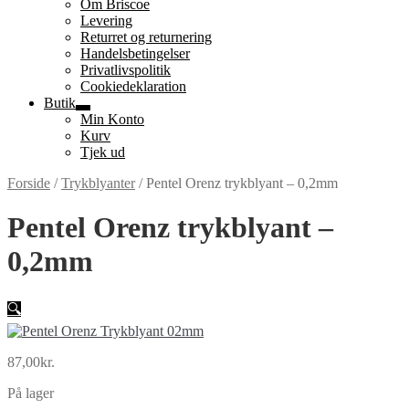
Om Briscoe
Levering
Returret og returnering
Handels­betingelser
Privatlivspolitik
Cookiedeklaration
Butik
Udfold
Min Konto
undermenu
Kurv
Tjek ud
Forside
/
Trykblyanter
/
Pentel Orenz trykblyant – 0,2mm
Pentel Orenz trykblyant –
0,2mm
🔍
87,00
kr.
På lager