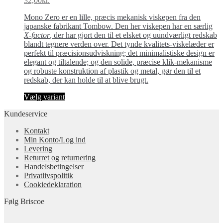
32,00
kr.
Mo­no Ze­ro er en lil­le, præcis mekanisk viske­pen fra den
japanske fabrikant Tombow. Den her viskepen har en særlig
X-factor
, der har gjort den til et elsket og uundværligt redskab
blandt tegnere verden over. Det tynde kvalitets-viske­læder er
perfekt til præcisionsudviskning; det minimalistiske design er
elegant og tiltalende; og den solide, præcise klik-mekanisme
og robuste konstruktion af plastik og metal, gør den til et
redskab, der kan holde til at blive brugt.
Dette
Vælg variant
vare
Kundeservice
har
flere
Kontakt
varianter.
Min Konto/Log ind
Mulighederne
Levering
kan
Returret og returnering
vælges
Handels­betingelser
på
Privatlivspolitik
varesiden
Cookiedeklaration
Følg Briscoe