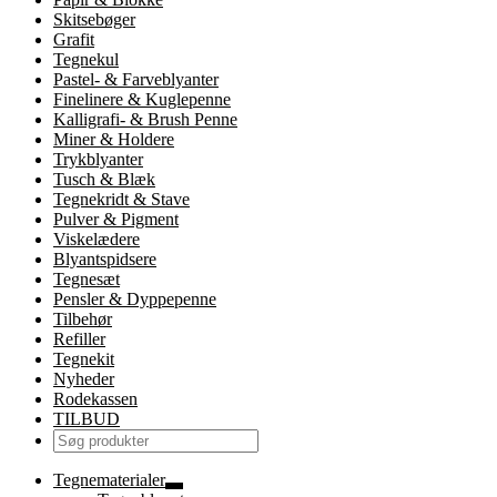
Skitsebøger
Grafit
Tegnekul
Pastel- & Farveblyanter
Finelinere & Kuglepenne
Kalligrafi- & Brush Penne
Miner & Holdere
Trykblyanter
Tusch & Blæk
Tegnekridt & Stave
Pulver & Pigment
Viskelædere
Blyantspidsere
Tegnesæt
Pensler & Dyppepenne
Tilbehør
Refiller
Tegnekit
Nyheder
Rodekassen
TILBUD
Tegnematerialer
Udfold