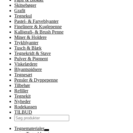
Skitsebøger
Grafit
Tegnekul
Pastel- & Farveblyanter
Finelinere & Kuglepenne
Kalligrafi- & Brush Penne
Miner & Holdere
Trykblyanter
Tusch & Blæk
Tegnekridt & Stave
Pulver & Pigment
Viskelædere
Blyantspidsere
Tegnesæt
Pensler & Dyppepenne
Tilbehør
Refiller
Tegnekit
Nyheder
Rodekassen
TILBUD
Tegnematerialer
Udfold