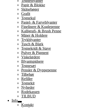
Tegneblyanter
undermenu
Papir & Blokke
Skitsebøger
Grafit
Tegnekul
Pastel- & Farveblyanter
Finelinere & Kuglepenne
Kalligrafi- & Brush Penne
Miner & Holdere
Trykblyanter
Tusch & Blæk
Tegnekridt & Stave
Pulver & Pigment
Viskelædere
Blyantspidsere
Tegnesæt
Pensler & Dyppepenne
Tilbehør
Refiller
Tegnekit
Nyheder
Rodekassen
TILBUD
Info
Udfold
Kontakt
undermenu