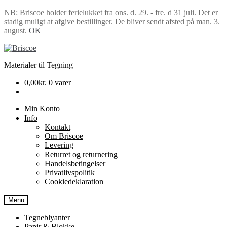
NB: Briscoe holder ferielukket fra ons. d. 29. - fre. d 31 juli. Det er
stadig muligt at afgive bestillinger. De bliver sendt afsted på man. 3.
august.
OK
Spring
Spring
til
til
Materialer til Tegning
navigation
indhold
0,00
kr.
0 varer
Min Konto
Info
Kontakt
Om Briscoe
Levering
Returret og returnering
Handels­betingelser
Privatlivspolitik
Cookiedeklaration
Menu
Tegneblyanter
Papir & Blokke