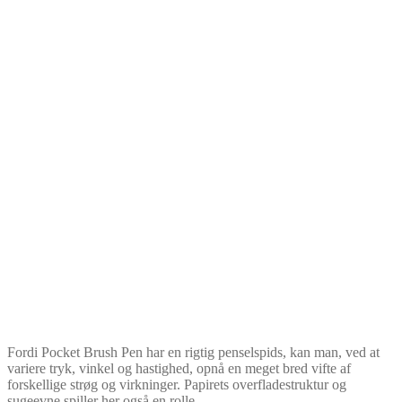
Fordi Pocket Brush Pen har en rigtig penselspids, kan man, ved at
variere tryk, vinkel og hastighed, opnå en meget bred vifte af
forskellige strøg og virkninger. Papirets overfladestruktur og
sugeevne spiller her også en rolle.