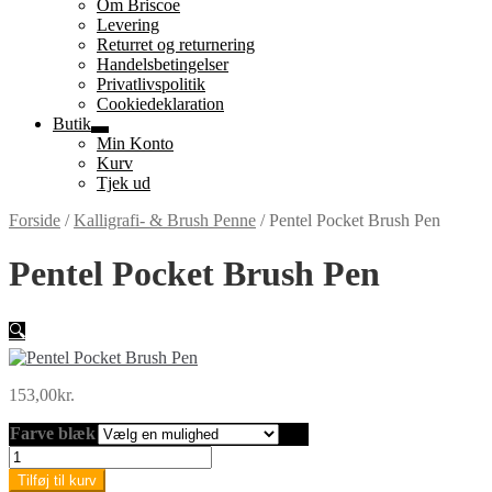
Om Briscoe
Levering
Returret og returnering
Handels­betingelser
Privatlivspolitik
Cookiedeklaration
Butik
Udfold
Min Konto
undermenu
Kurv
Tjek ud
Forside
/
Kalligrafi- & Brush Penne
/
Pentel Pocket Brush Pen
Pentel Pocket Brush Pen
🔍
153,00
kr.
Farve blæk
Pentel
Pocket
Tilføj til kurv