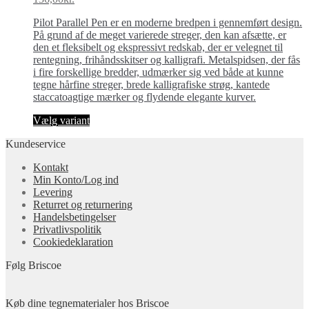
Pilot Parallel Pen er en moderne bredpen i gennemført design.
På grund af de meget varierede streger, den kan afsætte, er
den et fleksibelt og ekspressivt redskab, der er velegnet til
rentegning, frihåndsskitser og kalligrafi. Metalspidsen, der fås
i fire forskellige bredder, udmærker sig ved både at kunne
tegne hårfine streger, brede kalligrafiske strøg, kantede
staccatoagtige mærker og flydende elegante kurver.
Dette
Vælg variant
vare
Kundeservice
har
flere
Kontakt
varianter.
Min Konto/Log ind
Mulighederne
Levering
kan
Returret og returnering
vælges
Handels­betingelser
på
Privatlivspolitik
varesiden
Cookiedeklaration
Følg Briscoe
Køb dine tegnematerialer hos Briscoe