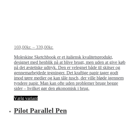
Prisinterval:
169,00
kr.
–
339,00
kr.
169,00kr.
Moleskine Sketchbook er et italiensk kvalitetsprodukt,
til
designet med henblik på at blive brugt, men uden at give køb
339,00kr.
på det æstetiske udtryk. Den er velegnet både til skitser og
gennemarbejdede tegninger. Det kraftige papir tager godt
imod tørre medier og kan tåle tusch, der ville bløde igennem
tyndere papir. Man kan ofte uden problemer bruge begge
sider – hvilket gør den økonomisk i brug.
Dette
Vælg variant
vare
har
Pilot Parallel Pen
flere
varianter.
Mulighederne
kan