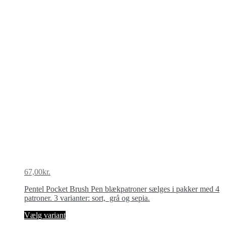
67,00
kr.
Pentel Pocket Brush Pen blækpatroner sælges i pakker med 4
patroner. 3 varianter: sort, grå og sepia.
Dette
Vælg variant
vare