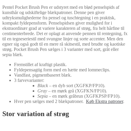
Brush
Pen
Pentel Pocket Brush Pen er udstyret med en blød penselspids af
antal
kunsthår og udskiftelige blækpatroner. Denne pen giver
udtryksmulighederne fra pensel og tuschtegning i en praktisk,
kompakt fyldepensform. Penselspidsen giver mulighed for i
ekstraordinær grad at variere karakteren af strøg, fra helt hårfine til
centimenterbrede. Det er oplagt at anvende pennen til rentegning, fx
til en tegneseriestil med svungne linjer og sorte accenter. Men den
egner sig også godt til en mere rå skitsestil, med brudte og kaotiske
strøg. Pocket Brush Pen sælges i 3 varianter med sort, gråt eller
sepia blæk.
Fremstillet af kraftigt plastik.
Fyldepensagtig form med en hætte med lommeclips.
Vandfast, pigmentbaseret blæk.
3 farvevarianter:
Black
– en dyb sort (XGFKP/FP10).
Gray
– en mørk grå (XGFKN/FP10).
Sepia
– en mørk gråbrun (XGFKPSP/FP10).
Hver pen sælges med 2 blækpatroner.
Køb Ekstra patroner
.
Stor variation af strøg