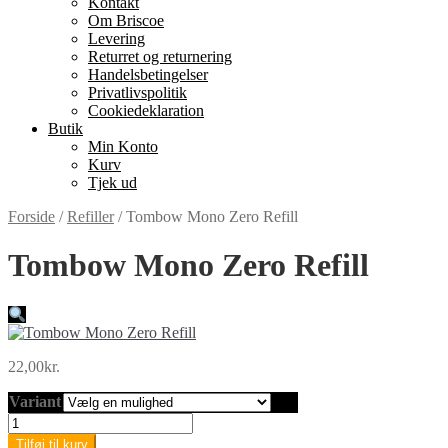
Kontakt
Om Briscoe
Levering
Returret og returnering
Handels­betingelser
Privatlivspolitik
Cookiedeklaration
Butik
Min Konto
Kurv
Tjek ud
Forside
/
Refiller
/
Tombow Mono Zero Refill
Tombow Mono Zero Refill
22,00
kr.
Variant
Tombow
Mono
Tilføj til kurv