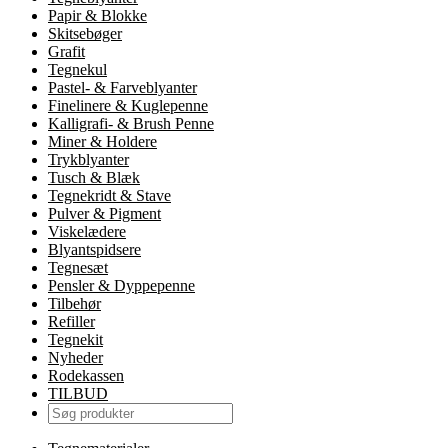
Papir & Blokke
Skitsebøger
Grafit
Tegnekul
Pastel- & Farveblyanter
Finelinere & Kuglepenne
Kalligrafi- & Brush Penne
Miner & Holdere
Trykblyanter
Tusch & Blæk
Tegnekridt & Stave
Pulver & Pigment
Viskelædere
Blyantspidsere
Tegnesæt
Pensler & Dyppepenne
Tilbehør
Refiller
Tegnekit
Nyheder
Rodekassen
TILBUD