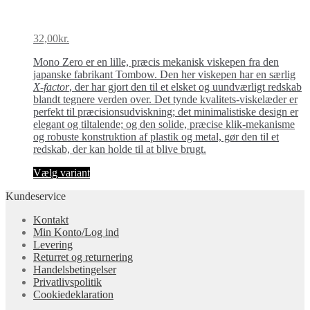
32,00
kr.
Mo­no Ze­ro er en lil­le, præcis mekanisk viske­pen fra den
japanske fabrikant Tombow. Den her viskepen har en særlig
X-factor
, der har gjort den til et elsket og uundværligt redskab
blandt tegnere verden over. Det tynde kvalitets-viske­læder er
perfekt til præcisionsudviskning; det minimalistiske design er
elegant og tiltalende; og den solide, præcise klik-mekanisme
og robuste konstruktion af plastik og metal, gør den til et
redskab, der kan holde til at blive brugt.
Dette
Vælg variant
vare
Kundeservice
har
flere
Kontakt
varianter.
Min Konto/Log ind
Mulighederne
Levering
kan
Returret og returnering
vælges
Handels­betingelser
på
Privatlivspolitik
varesiden
Cookiedeklaration