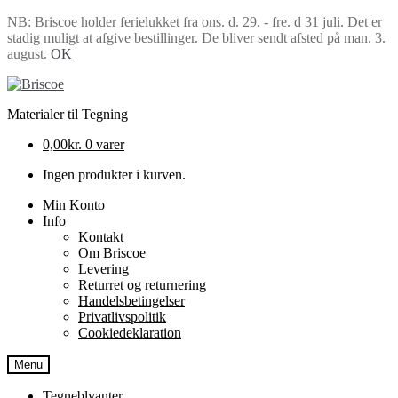
NB: Briscoe holder ferielukket fra ons. d. 29. - fre. d 31 juli. Det er
stadig muligt at afgive bestillinger. De bliver sendt afsted på man. 3.
august.
OK
Spring
Spring
til
til
Materialer til Tegning
navigation
indhold
0,00
kr.
0 varer
Ingen produkter i kurven.
Min Konto
Info
Kontakt
Om Briscoe
Levering
Returret og returnering
Handels­betingelser
Privatlivspolitik
Cookiedeklaration
Menu
Tegneblyanter