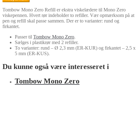
Zero
Refill
Tombow Mono Zero Refill er ekstra viskelædere til Mono Zero
antal
viskepennen. Hvert rør indeholder to refiller. Vær opmærksom på at
pen og refill skal passe sammen. Der er to varianter: rund og
firkantet.
Passer til
Tombow Mono Zero
.
Sælges i plastikrør med 2 refiller.
To varianter: rund – Ø 2,3 mm (ER-KUR) og firkantet – 2,5 x
5 mm (ER-KUS).
Du kunne også være interesseret i
Tom­bow Mono Zero