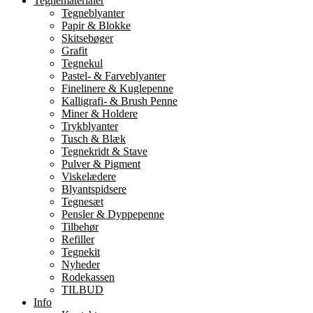
Tegnematerialer
Tegneblyanter
Papir & Blokke
Skitsebøger
Grafit
Tegnekul
Pastel- & Farveblyanter
Finelinere & Kuglepenne
Kalligrafi- & Brush Penne
Miner & Holdere
Trykblyanter
Tusch & Blæk
Tegnekridt & Stave
Pulver & Pigment
Viskelædere
Blyantspidsere
Tegnesæt
Pensler & Dyppepenne
Tilbehør
Refiller
Tegnekit
Nyheder
Rodekassen
TILBUD
Info